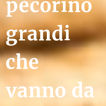
pecorino
grandi
che
vanno da