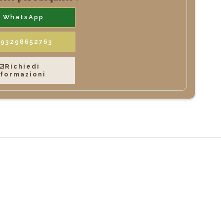
WhatsApp
393298652763
Richiedi
nformazioni