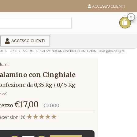
ACCESSO CLIENTI
0
ACCESSO CLIENTI
ME
SHOP
SALUMI
SALAMINO CON CINGHIALE CONFEZIONE DA 0,35 KG / 0,45 KG
lumi
alamino con Cinghiale
onfezione da 0,35 Kg / 0,45 Kg
:
dice
€17,00
rezzo
€20,00
ecensioni
(1)