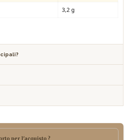
3,2 g
cipali?
rto per l'acquisto ?