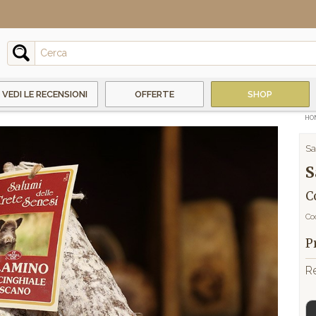
VEDI LE RECENSIONI
OFFERTE
SHOP
HO
Sa
S
C
Co
P
R