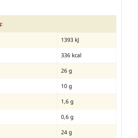
:
1393 kJ
336 kcal
26 g
10 g
1,6 g
0,6 g
24 g