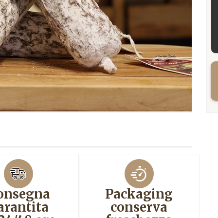
onsegna
Packaging
arantita
conserva