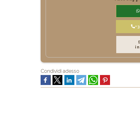
+
i
Condividi adesso