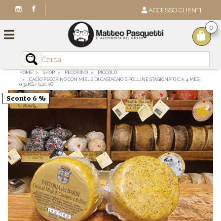
ACCESSO CLIENTI
0
HOME
SHOP
PECORINO
PICCOLO
CACIO PECORINO CON MIELE DI CASTAGNO E POLLINE STAGIONATO C.A. 4 MESI
0,32KG / 0,40 KG
Sconto 6 %