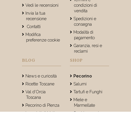
Vedi le recensioni
condizioni di
vendita
Invia la tua
recensione
Spedizioni e
consegna
Contatti
Modalità di
Modifica
pagamento
preferenze cookie
Garanzia, resi e
reclami
BLOG
SHOP
News e curiosità
Pecorino
Ricette Toscane
Salumi
Val d'Orcia
Tartufi e Funghi
Toscana
Miele e
Pecorino di PIenza
Marmellate
I consigli di Matteo
Sughi e spezie
Olio e Aceto
Dolci