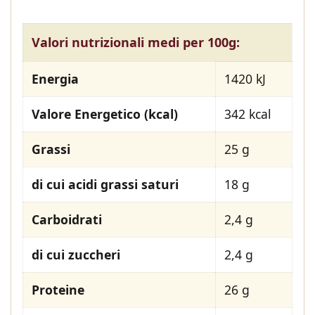
Valori nutrizionali medi per 100g:
Energia
1420 kJ
Valore Energetico (kcal)
342 kcal
Grassi
25 g
di cui acidi grassi saturi
18 g
Carboidrati
2,4 g
di cui zuccheri
2,4 g
Proteine
26 g