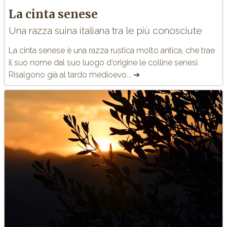
La cinta senese
Una razza suina italiana tra le più conosciute
La
cinta senese
è una razza rustica molto antica, che trae
il suo nome dal suo luogo d’origine le colline senesi.
Risalgono già al tardo medioevo... ➔