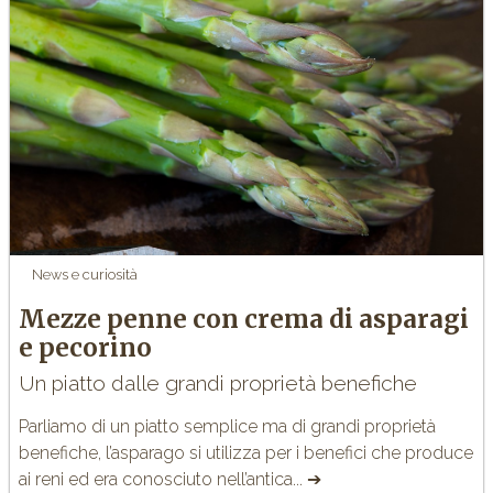
News e curiosità
Mezze penne con crema di asparagi
e pecorino
Un piatto dalle grandi proprietà benefiche
Parliamo di un piatto semplice ma di grandi
proprietà
benefiche
, l’asparago si utilizza per i benefici che produce
ai reni ed era conosciuto nell’antica... ➔