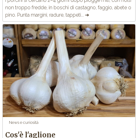
I porcini si cercano 2–4 giorni dopo piogge miti, con notti
non troppo fredde, in boschi di castagno, faggio, abete o
pino. Punta margini, radure, tappeti... ➔
News e curiosità
Cos'è l'aglione