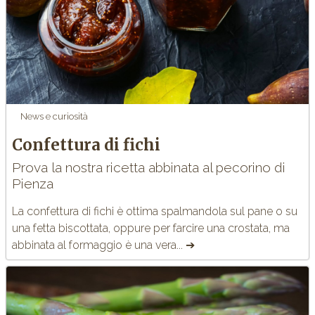
News e curiosità
Confettura di fichi
Prova la nostra ricetta abbinata al pecorino di
Pienza
La
confettura di fichi
è ottima spalmandola sul pane o su
una fetta biscottata, oppure per farcire una crostata, ma
abbinata al formaggio è una vera... ➔